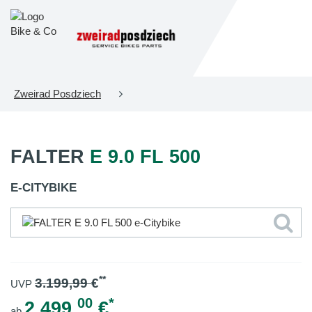
Zweirad Posdziech
FALTER
E 9.0 FL 500
E-CITYBIKE
**
3.199,99
€
UVP
00
*
2.499,
€
ab