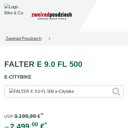
Zweirad Posdziech
FALTER
E 9.0 FL 500
E-CITYBIKE
**
3.199,99
€
UVP
00
*
2.499,
€
ab