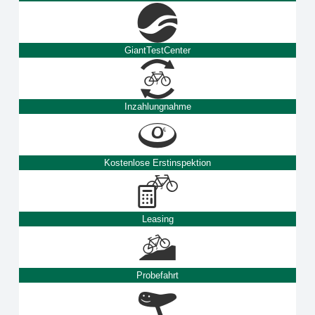
GiantTestCenter
Inzahlungnahme
Kostenlose Erstinspektion
Leasing
Probefahrt