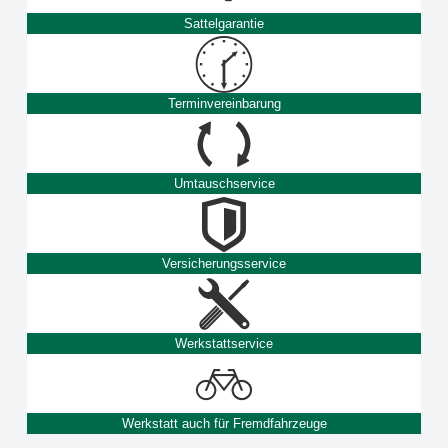
Sattelgarantie
Terminvereinbarung
Umtauschservice
Versicherungsservice
Werkstattservice
Werkstatt auch für Fremdfahrzeuge