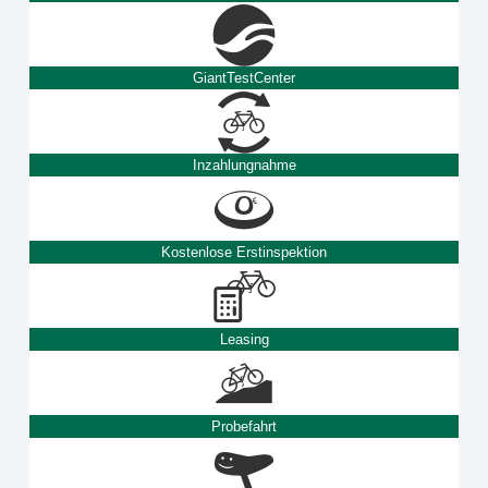
GiantTestCenter
Inzahlungnahme
Kostenlose Erstinspektion
Leasing
Probefahrt