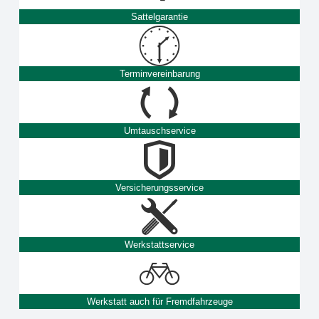
Sattelgarantie
Terminvereinbarung
Umtauschservice
Versicherungsservice
Werkstattservice
Werkstatt auch für Fremdfahrzeuge