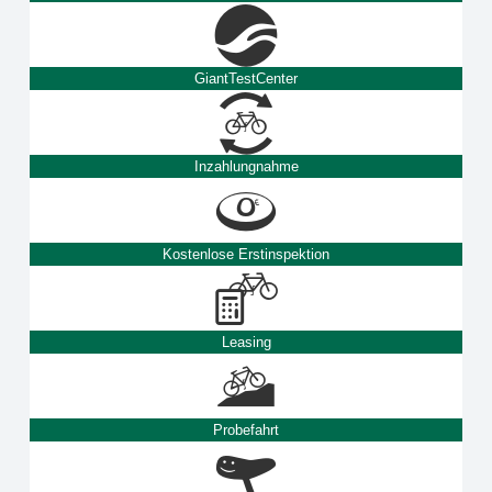
GiantTestCenter
Inzahlungnahme
Kostenlose Erstinspektion
Leasing
Probefahrt