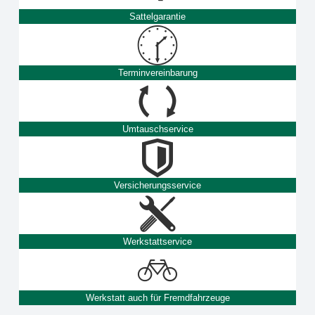
Sattelgarantie
Terminvereinbarung
Umtauschservice
Versicherungsservice
Werkstattservice
Werkstatt auch für Fremdfahrzeuge